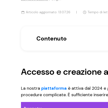
Articolo aggiornato: 13.07.26
|
Tempo di let
Contenuto
Accesso e creazione account 
Come accedere a BDMbet Casi
Come registrarsi su BDMbet Ca
Accesso e creazione 
Verifica dell’account su BDMbet
Recupero password e problemi 
La nostra
piattaforma
è attiva dal 2024 e
FAQ
procedure complicate. È sufficiente inserire 