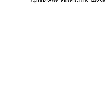
Apri il browser e inserisci l’indirizzo 