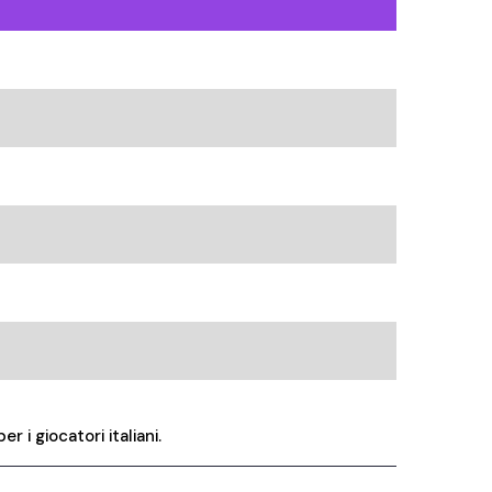
i giocatori italiani.