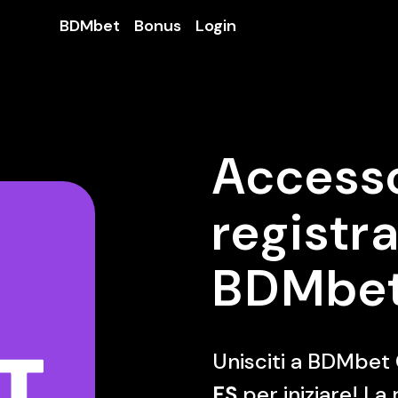
BDMbet
Bonus
Login
Access
registr
BDMbet
Unisciti a BDMbet 
FS
per iniziare! La