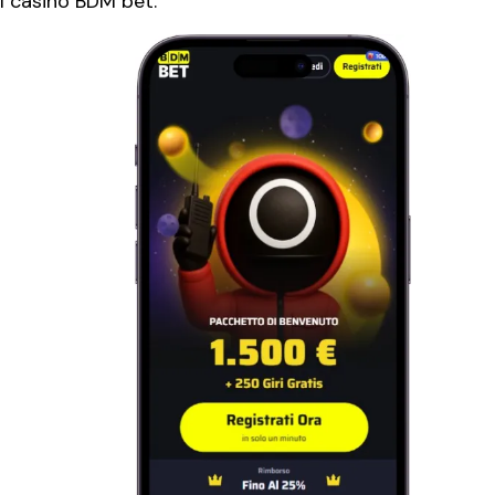
del casino BDM bet.