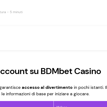
tura - 5 minuti
su BDMbet Casino
no
sino
account su BDMbet Casino
di accesso
 garantisce
accesso al divertimento
in pochi istanti.
le informazioni di base per iniziare a giocare.