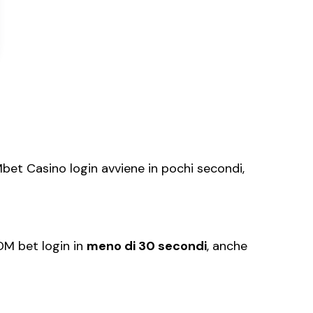
bet Casino login avviene in pochi secondi,
BDM bet login in
meno di 30 secondi
, anche