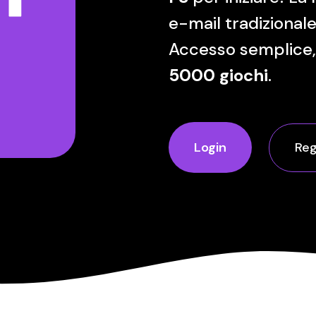
e-mail tradizionale
Accesso semplice,
5000 giochi
.
Reg
Login