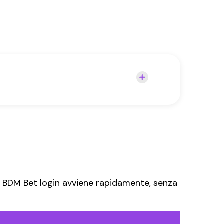
 Il BDM Bet login avviene rapidamente, senza